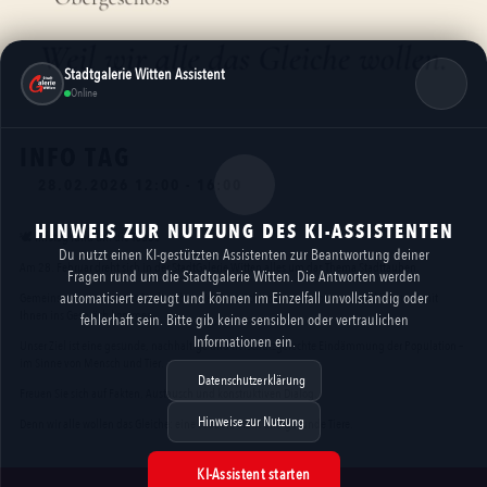
Stadtgalerie Witten Assistent
Online
INFO TAG
28.02.2026 12:00 - 16:00
HINWEIS ZUR NUTZUNG DES KI-ASSISTENTEN
🕊️ Infotag rund um die Taube
Du nutzt einen KI-gestützten Assistenten zur Beantwortung deiner
Am 28. Februar dreht sich in der StadtGalerie Witten alles um das Thema Stadttauben.
Fragen rund um die Stadtgalerie Witten. Die Antworten werden
automatisiert erzeugt und können im Einzelfall unvollständig oder
Gemeinsam mit unserem Stadttauben-Verein möchten wir informieren, aufklären und mit
Ihnen ins Gespräch kommen.
fehlerhaft sein. Bitte gib keine sensiblen oder vertraulichen
Informationen ein.
Unser Ziel ist eine gesunde, nachhaltige und tierschutzgerechte Eindämmung der Population –
im Sinne von Mensch und Tier.
Datenschutzerklärung
Freuen Sie sich auf Fakten, Austausch und konstruktiven Dialog.
Hinweise zur Nutzung
Denn wir alle wollen das Gleiche: eine saubere Stadt und gesunde Tiere.
KI-Assistent starten