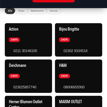
Alle
Shops
Gastronomie
Services
Action
Bijou Brigitte
SHOPS
SHOPS
0211 30146100
02302 9334518
Deichmann
H&M
SHOPS
SHOPS
023025857740
08006655900
Herner Blumen Outlet
MAXIM OUTLET