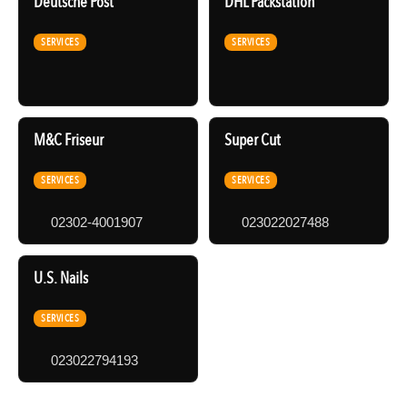
Deutsche Post
DHL Packstation
SERVICES
SERVICES
M&C Friseur
Super Cut
SERVICES
SERVICES
02302-4001907
023022027488
U.S. Nails
SERVICES
023022794193