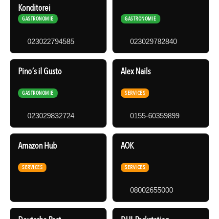
Konditorei
GASTRONOMIE
GASTRONOMIE
023022794585
023029782840
Pino´s il Gusto
Alex Nails
GASTRONOMIE
SERVICES
023029832724
0155-60359899
Amazon Hub
AOK
SERVICES
SERVICES
08002655000