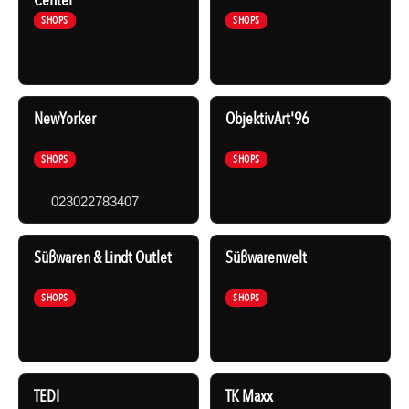
Center
SHOPS
SHOPS
NewYorker
ObjektivArt'96
SHOPS
SHOPS
023022783407
Süßwaren & Lindt Outlet
Süßwarenwelt
SHOPS
SHOPS
TEDI
TK Maxx