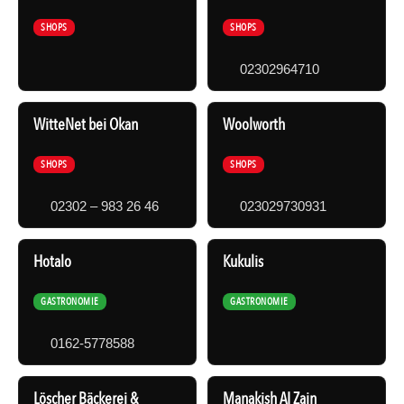
SHOPS
SHOPS
02302964710
WitteNet bei Okan
Woolworth
SHOPS
SHOPS
02302 – 983 26 46
023029730931
Hotalo
Kukulis
GASTRONOMIE
GASTRONOMIE
0162-5778588
Löscher Bäckerei &
Manakish AI Zain