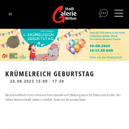
EN
KRÜMELREICH GEBURTSTAG
26.08.2023 15:00 - 17:30
Das KrümelReich ist ein inklusive Familiencafé und Stärkungsraum für Eltern und Kinder. Wir
lieben Gemeinschaft, Leben in Vielfalt, Gutes tun für unsere Stadt.