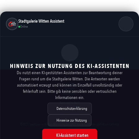
Stadtgalerie Witten Assistent
Online
HINWEIS ZUR NUTZUNG DES KI-ASSISTENTEN
Du nutzt einen KI-gestützten Assistenten zur Beantwortung deiner
Fragen rund um die Stadtgalerie Witten. Die Antworten werden
Vermietung
automatisiert erzeugt und können im Einzelfall unvollständig oder
Kontakt
fehlerhaft sein. Bitte gib keine sensiblen oder vertraulichen
Impressum
Informationen ein.
Datenschutz
Barrierefreiheit
KI-HINWEISE
Datenschutzerklärung
Hinweise zur Nutzung
imexx communications
©2023 StadtGalerie Witten Marketing GmbH // made by
KI-Assistent starten