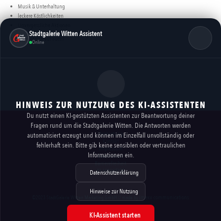
Musik & Unterhaltung
leckere Köstlichkeiten
Unvergessliche Aktionen
Stadtgalerie Witten Assistent
Witten freut sich auf euch!
Online
HINWEIS ZUR NUTZUNG DES KI-ASSISTENTEN
Du nutzt einen KI-gestützten Assistenten zur Beantwortung deiner
Fragen rund um die Stadtgalerie Witten. Die Antworten werden
Vermietung
automatisiert erzeugt und können im Einzelfall unvollständig oder
Kontakt
fehlerhaft sein. Bitte gib keine sensiblen oder vertraulichen
Impressum
Informationen ein.
Datenschutz
Barrierefreiheit
KI-HINWEISE
Datenschutzerklärung
Hinweise zur Nutzung
imexx communications
©2023 StadtGalerie Witten Marketing GmbH // made by
KI-Assistent starten