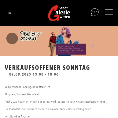
EN
VERKAUFSOFFENER SONNTAG
07.09.2025 13:00 - 18:00
Verkaufsoffene Sonntage in Witten 2025
Shoppen, Staunen, Genießen!
Auch 2025 haben wir wieder 3 Termine, wo ihr zusätzlich nach Herzenslust shoppen könnt.
Die Innenstadt hält natürlich wieder die ein oder andere überraschung bereit.
Attraktive Rabatte