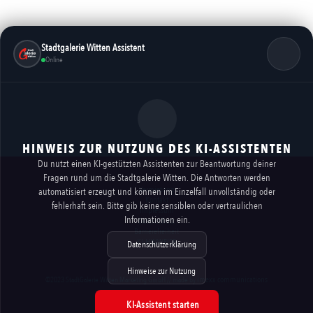
Stadtgalerie Witten Assistent
Online
HINWEIS ZUR NUTZUNG DES KI-ASSISTENTEN
Du nutzt einen KI-gestützten Assistenten zur Beantwortung deiner
Fragen rund um die Stadtgalerie Witten. Die Antworten werden
Vermietung
automatisiert erzeugt und können im Einzelfall unvollständig oder
Kontakt
fehlerhaft sein. Bitte gib keine sensiblen oder vertraulichen
Impressum
Informationen ein.
Datenschutz
Barrierefreiheit
KI-HINWEISE
Datenschutzerklärung
Hinweise zur Nutzung
imexx communications
©2023 StadtGalerie Witten Marketing GmbH // made by
KI-Assistent starten