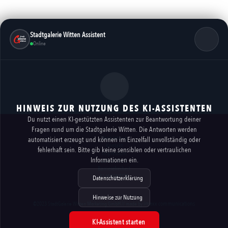
Stadtgalerie Witten Assistent
Online
HINWEIS ZUR NUTZUNG DES KI-ASSISTENTEN
Du nutzt einen KI-gestützten Assistenten zur Beantwortung deiner
Fragen rund um die Stadtgalerie Witten. Die Antworten werden
Vermietung
automatisiert erzeugt und können im Einzelfall unvollständig oder
Kontakt
fehlerhaft sein. Bitte gib keine sensiblen oder vertraulichen
Impressum
Informationen ein.
Datenschutz
Barrierefreiheit
KI-HINWEISE
Datenschutzerklärung
Hinweise zur Nutzung
imexx communications
©2023 StadtGalerie Witten Marketing GmbH // made by
KI-Assistent starten