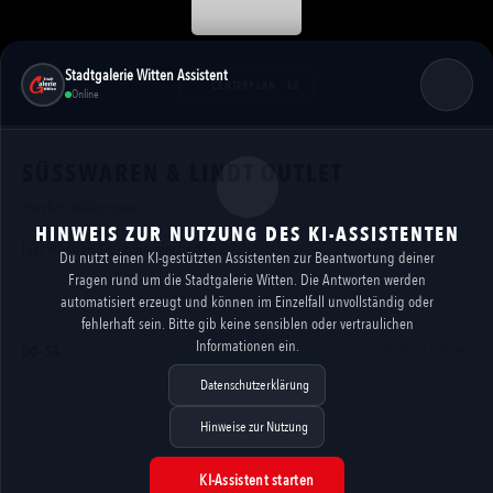
Stadtgalerie Witten Assistent
CENTERPLAN · EG
Online
SÜSSWAREN & LINDT OUTLET
Herzlich Willkommen,
HINWEIS ZUR NUTZUNG DES KI-ASSISTENTEN
hier erhalten Sie immer die besten Deals.
Du nutzt einen KI-gestützten Assistenten zur Beantwortung deiner
Fragen rund um die Stadtgalerie Witten. Die Antworten werden
automatisiert erzeugt und können im Einzelfall unvollständig oder
ÖFFNUNGSZEITEN
fehlerhaft sein. Bitte gib keine sensiblen oder vertraulichen
Informationen ein.
DO - SA
09:30 - 17:00 Uhr
Datenschutzerklärung
Hinweise zur Nutzung
KI-Assistent starten