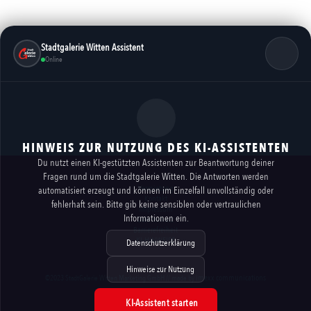
Stadtgalerie Witten Assistent
Online
HINWEIS ZUR NUTZUNG DES KI-ASSISTENTEN
Du nutzt einen KI-gestützten Assistenten zur Beantwortung deiner
Fragen rund um die Stadtgalerie Witten. Die Antworten werden
Vermietung
automatisiert erzeugt und können im Einzelfall unvollständig oder
Kontakt
fehlerhaft sein. Bitte gib keine sensiblen oder vertraulichen
Impressum
Informationen ein.
Datenschutz
Barrierefreiheit
KI-HINWEISE
Datenschutzerklärung
Hinweise zur Nutzung
imexx communications
©2023 StadtGalerie Witten Marketing GmbH // made by
KI-Assistent starten